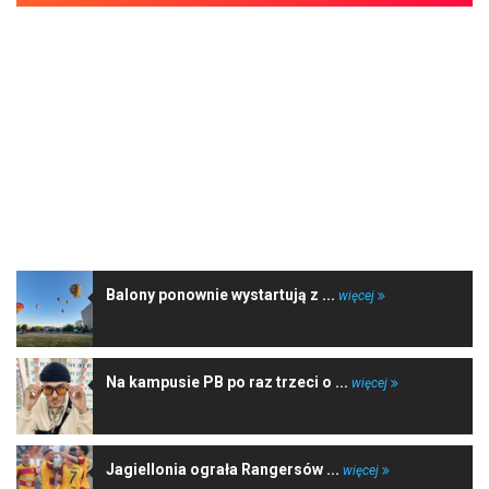
NAJNOWSZE WIADOMOŚCI
Balony ponownie wystartują z ...
więcej
Na kampusie PB po raz trzeci o ...
więcej
Jagiellonia ograła Rangersów ...
więcej