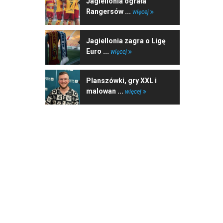
Jagiellonia ograła
Rangersów ...
więcej
Jagiellonia zagra o Ligę
Euro ...
więcej
Planszówki, gry XXL i
malowan ...
więcej