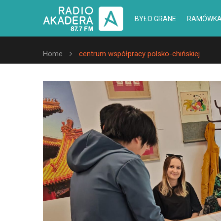
BYŁO GRANE
RAMÓWK
Home
centrum współpracy polsko-chińskiej