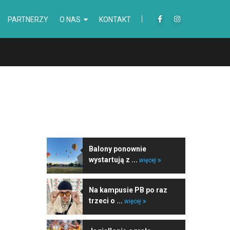
PARTNERZY
O NAS
KONTAKT
NAJNOWSZE WIADOMOŚCI
Balony ponownie
wystartują z ...
więcej
Na kampusie PB po raz
trzeci o ...
więcej