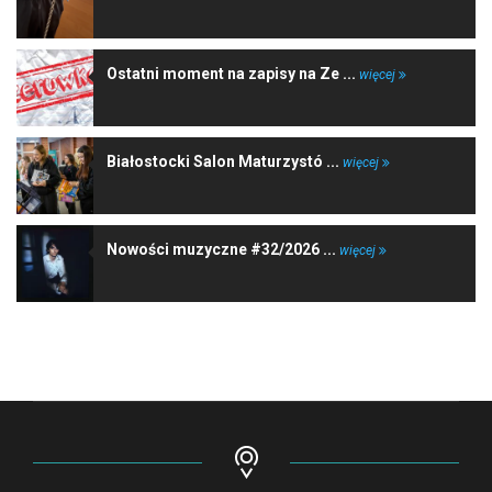
Ostatni moment na zapisy na Ze ...
więcej
Białostocki Salon Maturzystó ...
więcej
Nowości muzyczne #32/2026 ...
więcej