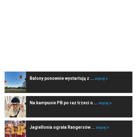
NAJNOWSZE WIADOMOŚCI
Balony ponownie wystartują z ...
więcej
Na kampusie PB po raz trzeci o ...
więcej
Jagiellonia ograła Rangersów ...
więcej