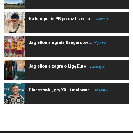
Na kampusie PB po raz trzeci o ...
więcej
Jagiellonia ograła Rangersów ...
więcej
Jagiellonia zagra o Ligę Euro ...
więcej
Planszówki, gry XXL i malowan ...
więcej