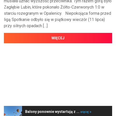
musiała uznać wyższość przeciwnika. Tym razem górą było
Zagłębie Lubin, które pokonało Żółto-Czerwonych 1:0 w
starciu rozegranym w Opalenicy. Niepokojąca forma przed
ligą Spotkanie odbyło się w piątkowy wieczór (11 lipca)
przy silnych opadach […]
WIĘCEJ
NAJNOWSZE WIADOMOŚCI
Balony ponownie wystartują z ...
więcej