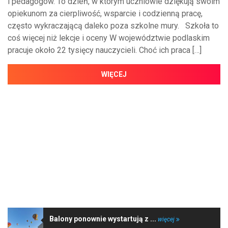
i pedagogów. To dzień, w którym uczniowie dziękują swoim
opiekunom za cierpliwość, wsparcie i codzienną pracę,
często wykraczającą daleko poza szkolne mury. Szkoła to
coś więcej niż lekcje i oceny W województwie podlaskim
pracuje około 22 tysięcy nauczycieli. Choć ich praca […]
WIĘCEJ
NAJNOWSZE WIADOMOŚCI
Balony ponownie wystartują z ...
więcej