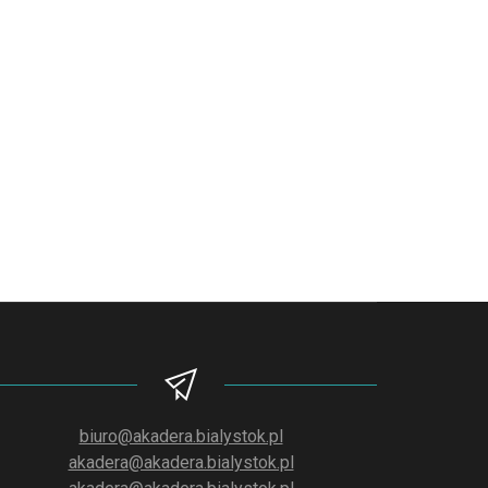
biuro@akadera.bialystok.pl
akadera@akadera.bialystok.pl