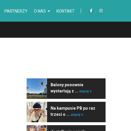
PARTNERZY
O NAS
KONTAKT
NAJNOWSZE WIADOMOŚCI
Balony ponownie
wystartują z ...
więcej
Na kampusie PB po raz
trzeci o ...
więcej