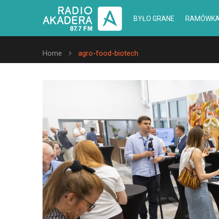
BYŁO GRANE
RAMÓWK
Home
agro-food-biotech