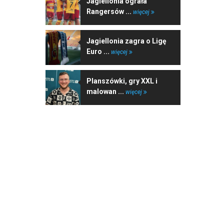
Jagiellonia ograła
Rangersów ...
więcej
Jagiellonia zagra o Ligę
Euro ...
więcej
Planszówki, gry XXL i
malowan ...
więcej