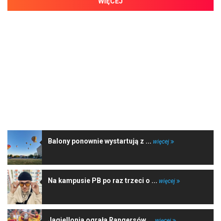
WIĘCEJ
NAJNOWSZE WIADOMOŚCI
Balony ponownie wystartują z ...
więcej
Na kampusie PB po raz trzeci o ...
więcej
Jagiellonia ograła Rangersów ...
więcej