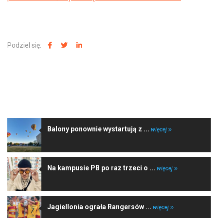
Podziel się:
NAJNOWSZE WIADOMOŚCI
Balony ponownie wystartują z ...
więcej
Na kampusie PB po raz trzeci o ...
więcej
Jagiellonia ograła Rangersów ...
więcej