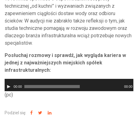
technicznej „od kuchni” i wyzwaniach związanych z
zapewnieniem ciągłości dostaw wody oraz odbioru
ścieków. W audycji nie zabrakło także refleksji o tym, jak
studia techniczne pomagają w rozwoju zawodowym oraz
dlaczego branża infrastrukturalna wciąż potrzebuje nowych
specjalistów.
Posłuchaj rozmowy i sprawdź, jak wygląda kariera w
jednej z najważniejszych miejskich spółek
infrastrukturalnych:
Odtwarzacz
00:00
00:00
plików
(pc)
dźwiękowych
Podziel się: