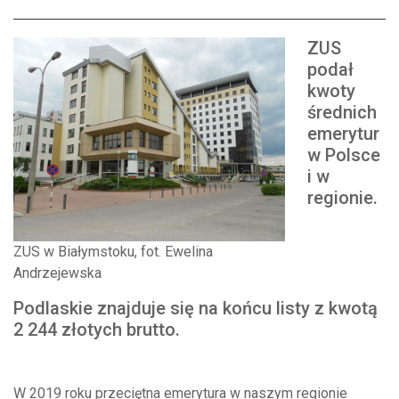
ZUS
podał
kwoty
średnich
emerytur
w Polsce
i w
regionie.
ZUS w Białymstoku, fot. Ewelina
Andrzejewska
Podlaskie znajduje się na końcu listy z kwotą
2 244 złotych brutto.
W 2019 roku przeciętna emerytura w naszym regionie