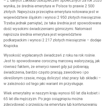
– Z danych Zakładu Ubezpieczeń Społecznych za rok 2020
wynika, że średnia emerytura w Polsce to prawie 2 500
złotych. Najwyższa przeciętna emerytura notowana jest w
województwie śląskim i wynosi 2 950 złotych miesięcznie.
Trzeba jednak pamiętać, że taka średnia jest spowodowana
dość wysokimi świadczeniami górniczymi. Natomiast
najniższa średnia emerytura jest województwie
podkarpackim i wynosi 2 217 złotych miesięcznie – dodaje
Krupicka.
Wysokość wypłacanych świadczeń z roku na rok rośnie.
Jest to spowodowane coroczną marcową waloryzacją, jak
również faktem, że emeryci nawet gdy już pobierają
świadczenia, bardzo często pracują zawodowo i po
określonym czasie, mogą doliczyć staż pracy lub składki –
w zależności od tego jaki wariant im przysługuje.
Wiek emerytalny w naszym kraju wynosi 60 lat dla kobiet i
65 lat dla mężczyzn. Po jego osiągnięciu można
zdecydować o przejściu na emeryturę lub kontynuowaniu