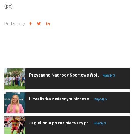
(pc)
Podziel się:
NAJNOWSZE WIADOMOŚCI
Przyznano Nagrody Sportowe Woj ...
więcej
Licealistka z własnym biznese ...
więcej
Jagiellonia po raz pierwszy pr ...
więcej