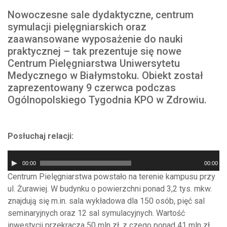
Nowoczesne sale dydaktyczne, centrum
symulacji pielęgniarskich oraz
zaawansowane wyposażenie do nauki
praktycznej – tak prezentuje się nowe
Centrum Pielęgniarstwa Uniwersytetu
Medycznego w Białymstoku. Obiekt został
zaprezentowany 9 czerwca podczas
Ogólnopolskiego Tygodnia KPO w Zdrowiu.
Posłuchaj relacji:
Odtwarzacz
00:00
00:00
plików
Centrum Pielęgniarstwa powstało na terenie kampusu przy
dźwiękowych
ul. Żurawiej. W budynku o powierzchni ponad 3,2 tys. mkw.
znajdują się m.in. sala wykładowa dla 150 osób, pięć sal
seminaryjnych oraz 12 sal symulacyjnych. Wartość
inwestycji przekracza 50 mln zł, z czego ponad 41 mln zł