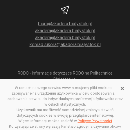
biuro@akadera.bialystok.pl
akadera@akadera.bialystok.pl
akadera@akadera.bialystok.pl
konrad.sikora@akadera.bialystok.pl
RODO - Informacje dotyczące RODO na Politechnice
Białostockiej
×
W ramach naszego serwisu www stosujemy pliki cookies
zapisywane na urządzeniu użytkownika w celu dostosowania
Polityka prywatności aplikacji służącej do odsłuchu Radia
zachowania serwisu do indywidualnych preferencji użytkownika oraz
Akadera
w celach statystycznych.
Polityka prywatności
Deklaracja dostępności
Użytkownik ma możliwość samodzielnej zmiany ustawień
dotyczących cookies w swojej przeglądarce internetowej.
Redakcja serwisu www
Więcej informacji można znaleźć w
Polityce Prywatności
Korzystając ze strony wyrażają Państwo zgodę na używanie plików
Poprzednia wersja serwisu www