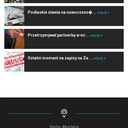
Podlaskie stawia na nowoczesn� ...
więcej
Przetrzymywał partnerkę w mi ...
więcej
Ostatni moment na zapisy na Ze ...
więcej
Radio Akadera