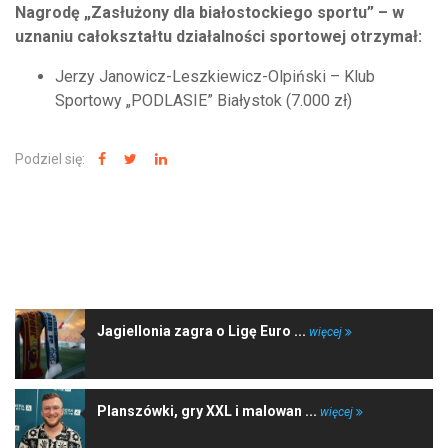
Nagrodę „Zasłużony dla białostockiego sportu” – w
uznaniu całokształtu działalności sportowej otrzymał:
Jerzy Janowicz-Leszkiewicz-Olpiński – Klub
Sportowy „PODLASIE” Białystok (7.000 zł)
Podziel się:
NAJNOWSZE WIADOMOŚCI
Jagiellonia zagra o Ligę Euro ...
więcej
Planszówki, gry XXL i malowan ...
więcej