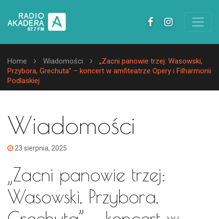
Home
Wiadomości
„Zacni panowie trzej: Wasowski,
Przybora, Grechuta” – koncert w amfiteatrze Opery i Filharmonii
Podlaskiej
Wiadomości
23 sierpnia, 2025
„Zacni panowie trzej:
Wasowski, Przybora,
Grechuta” – koncert w