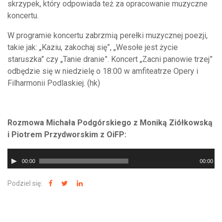
skrzypek, który odpowiada też za opracowanie muzyczne
koncertu.
W programie koncertu zabrzmią perełki muzycznej poezji,
takie jak: „Kaziu, zakochaj się”, „Wesołe jest życie
staruszka” czy „Tanie dranie”. Koncert „Zacni panowie trzej”
odbędzie się w niedzielę o 18:00 w amfiteatrze Opery i
Filharmonii Podlaskiej. (hk)
Rozmowa Michała Podgórskiego z Moniką Ziółkowską
i Piotrem Przydworskim z OiFP:
Odtwarzacz
00:00
00:00
plików
dźwiękowych
Podziel się: