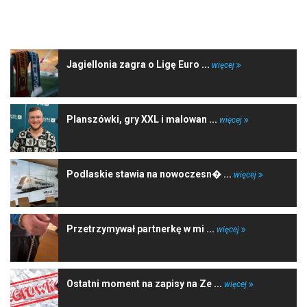
NAJNOWSZE WIADOMOŚCI
Jagiellonia zagra o Ligę Euro ...
więcej
Planszówki, gry XXL i malowan ...
więcej
Podlaskie stawia na nowoczesn� ...
więcej
Przetrzymywał partnerkę w mi ...
więcej
Ostatni moment na zapisy na Ze ...
więcej