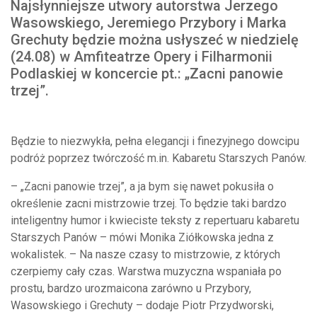
Najsłynniejsze utwory autorstwa Jerzego
Wasowskiego, Jeremiego Przybory i Marka
Grechuty będzie można usłyszeć w niedzielę
(24.08) w Amfiteatrze Opery i Filharmonii
Podlaskiej w koncercie pt.: „Zacni panowie
trzej”.
Będzie to niezwykła, pełna elegancji i finezyjnego dowcipu
podróż poprzez twórczość m.in. Kabaretu Starszych Panów.
– „Zacni panowie trzej”, a ja bym się nawet pokusiła o
określenie zacni mistrzowie trzej. To będzie taki bardzo
inteligentny humor i kwieciste teksty z repertuaru kabaretu
Starszych Panów – mówi Monika Ziółkowska jedna z
wokalistek. – Na nasze czasy to mistrzowie, z których
czerpiemy cały czas. Warstwa muzyczna wspaniała po
prostu, bardzo urozmaicona zarówno u Przybory,
Wasowskiego i Grechuty – dodaje Piotr Przydworski,