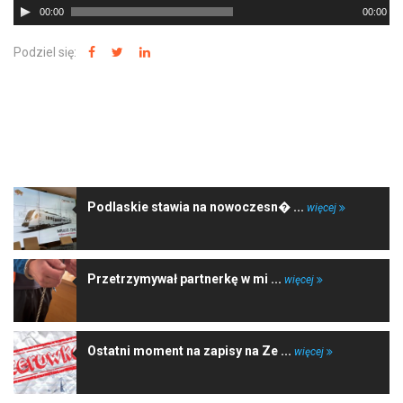
00:00
00:00
plików
dźwiękowych
Podziel się:
NAJNOWSZE WIADOMOŚCI
Podlaskie stawia na nowoczesn� ...
więcej
Przetrzymywał partnerkę w mi ...
więcej
Ostatni moment na zapisy na Ze ...
więcej