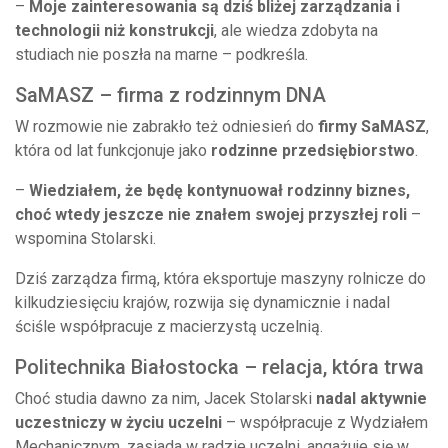
–
Moje zainteresowania są dziś bliżej zarządzania i
technologii niż konstrukcji
, ale wiedza zdobyta na
studiach nie poszła na marne – podkreśla.
SaMASZ – firma z rodzinnym DNA
W rozmowie nie zabrakło też odniesień do
firmy SaMASZ
,
która od lat funkcjonuje jako
rodzinne przedsiębiorstwo
.
–
Wiedziałem, że będę kontynuował rodzinny biznes,
choć wtedy jeszcze nie znałem swojej przyszłej roli
–
wspomina Stolarski.
Dziś zarządza firmą, która eksportuje maszyny rolnicze do
kilkudziesięciu krajów, rozwija się dynamicznie i nadal
ściśle współpracuje z macierzystą uczelnią.
Politechnika Białostocka – relacja, która trwa
Choć studia dawno za nim, Jacek Stolarski
nadal aktywnie
uczestniczy w życiu uczelni
– współpracuje z Wydziałem
Mechanicznym, zasiada w radzie uczelni, angażuje się w