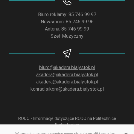
Biuro reklamy: 85 746 99 97
Newsroom: 85 746 99 96
Antena: 85 746 99 99
Szef Muzyczny
biuro@akadera.bialystok.pl
akadera@akadera.bialystok.pl
akadera@akadera.bialystok.pl
konrad.sikora@akadera.bialystok.pl
RODO - Informacje dotyczące RODO na Politechnice
Białostockiej
W ramach naszego serwisu www stosujemy pliki cookies