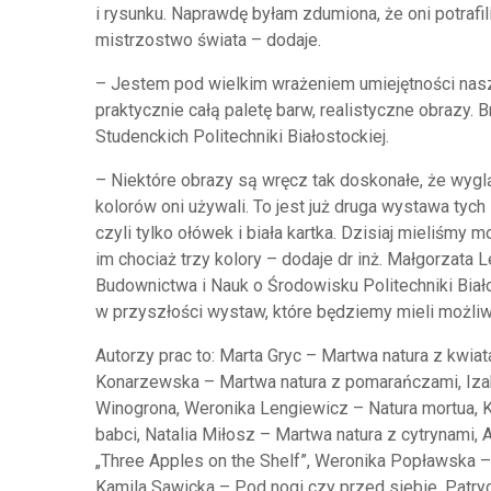
i rysunku. Naprawdę byłam zdumiona, że oni potrafili
mistrzostwo świata – dodaje.
– Jestem pod wielkim wrażeniem umiejętności nas
praktycznie całą paletę barw, realistyczne obrazy. 
Studenckich Politechniki Białostockiej.
– Niektóre obrazy są wręcz tak doskonałe, że wygląd
kolorów oni używali. To jest już druga wystawa tych
czyli tylko ołówek i biała kartka. Dzisiaj mieliśmy m
im chociaż trzy kolory – dodaje dr inż. Małgorzata 
Budownictwa i Nauk o Środowisku Politechniki Biało
w przyszłości wystaw, które będziemy mieli możliw
Autorzy prac to: Marta Gryc – Martwa natura z kwia
Konarzewska – Martwa natura z pomarańczami, Iza
Winogrona, Weronika Lengiewicz – Natura mortua, 
babci, Natalia Miłosz – Martwa natura z cytrynami,
„Three Apples on the Shelf”, Weronika Popławska –
Kamila Sawicka – Pod nogi czy przed siebie, Patr