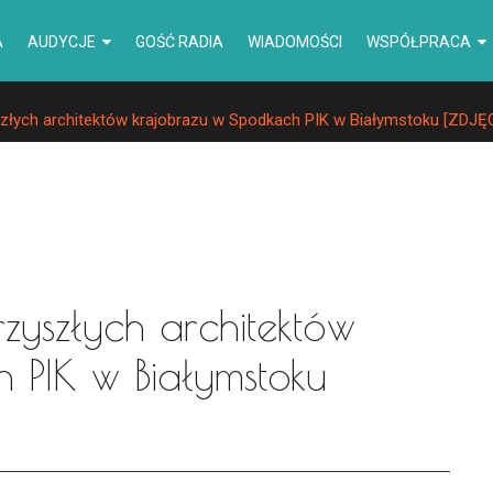
A
AUDYCJE
GOŚĆ RADIA
WIADOMOŚCI
WSPÓŁPRACA
łych architektów krajobrazu w Spodkach PIK w Białymstoku [ZDJĘ
yszłych architektów
 PIK w Białymstoku