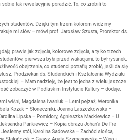
 sobie tak rewelacyjnie poradzić. To, co zrobili to
zych studentów. Dzięki tym trzem kolorom widzimy
Brakuje mi słów – mówi prof. Jarosław Szusta, Prorektor ds.
ają prawie jak zdjęcia, kolorowe zdjęcia, a tylko trzech
 studentów, pierwsza była przed wakacjami, to był rysunek,
ożliwość obejrzenia, co studenci potrafią zrobić, jeśli da się
Lelusz, Prodziekan ds. Studenckich i Kształcenia Wydziału
stockiej. – Mam nadzieję, że jest to jedna z wielu jeszcze
ość zobaczyć w Podlaskim Instytucie Kultury – dodaje.
tami wiśni, Magdalena Iwaniuk – Letni pejzaż, Weronika
bela Kozak – Słoneczniki, Joanna Laszczkowska –
Karolina Lipska – Pomidory, Agnieszka Mackiewicz – U
 Aleksandra Pankiewicz – Kopia obrazu Johan’a De Fre
 Jesienny stół, Karolina Sadowska – Zachód słońca,
ycja Stalończyk – Guawy, Agata Szymanowska – Wino i