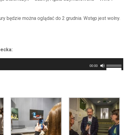
ry będzie można oglądać do 2 grudnia. Wstęp jest wolny.
recka:
Używaj
00:00
strzałek
do
góry/do
dołu
aby
zwiększyć
lub
zmniejszyć
głośność.