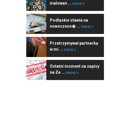
malowan ...
więcej
Podlaskie stawia na
nowoczesn� ...
więcej
Przetrzymywał partnerkę
w mi ...
więcej
Ostatni moment na zapisy
na Ze ...
więcej