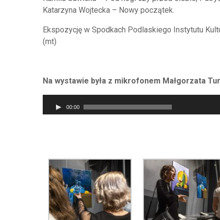
Katarzyna Wojtecka – Nowy początek.
Ekspozycję w Spodkach Podlaskiego Instytutu Kultu
(mt)
Na wystawie była z mikrofonem Małgorzata Tu
Odtwarzacz
00:00
plików
dźwiękowych