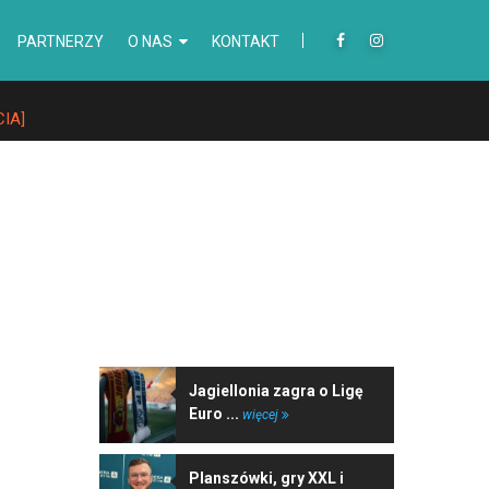
PARTNERZY
O NAS
KONTAKT
CIA]
NAJNOWSZE WIADOMOŚCI
Jagiellonia zagra o Ligę
Euro ...
więcej
Planszówki, gry XXL i