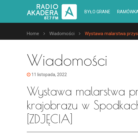
BYŁO GRANE
RAMÓWK
Home
Wiadomości
Wystawa malarstwa przysz
Wiadomości
11 listopada, 2022
Wystawa malarstwa prz
krajobrazu w Spodkach
[ZDJĘCIA]