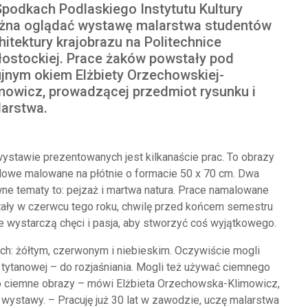
podkach Podlaskiego Instytutu Kultury
żna oglądać wystawę malarstwa studentów
hitektury krajobrazu na Politechnice
łostockiej. Prace żaków powstały pod
jnym okiem Elżbiety Orzechowskiej-
mowicz, prowadzącej przedmiot rysunku i
arstwa.
ystawie prezentowanych jest kilkanaście prac. To obrazy
lowe malowane na płótnie o formacie 50 x 70 cm. Dwa
ne tematy to: pejzaż i martwa natura. Prace namalowane
ały w czerwcu tego roku, chwilę przed końcem semestru
 wystarczą chęci i pasja, aby stworzyć coś wyjątkowego.
rach: żółtym, czerwonym i niebieskim. Oczywiście mogli
 tytanowej – do rozjaśniania. Mogli też używać ciemnego
zo ciemne obrazy – mówi Elżbieta Orzechowska-Klimowicz,
 wystawy. – Pracuję już 30 lat w zawodzie, uczę malarstwa