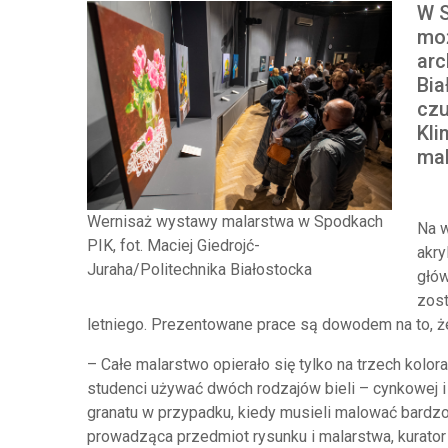
W S
mo
arc
Bia
czu
Kli
mal
Wernisaż wystawy malarstwa w Spodkach
Na w
PIK, fot. Maciej Giedrojć-
akry
Juraha/Politechnika Białostocka
głów
zost
letniego. Prezentowane prace są dowodem na to, że
– Całe malarstwo opierało się tylko na trzech kolo
studenci używać dwóch rodzajów bieli – cynkowej i
granatu w przypadku, kiedy musieli malować bard
prowadząca przedmiot rysunku i malarstwa, kurator