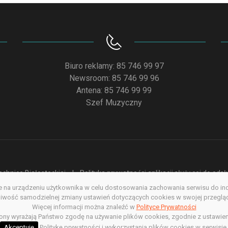
Biuro reklamy: 85 746 99 97
Newsroom: 85 746 99 96
Antena: 85 746 99 99
Szef Muzyczny
chnice Białostockiej
Polityka prywatności aplikacji służącej do od
na urządzeniu użytkownika w celu dostosowania zachowania serwisu do indyw
acja dostępności
Redakcja serwisu www
Poprzednia wersja s
wość samodzielnej zmiany ustawień dotyczących cookies w swojej przegląda
Więcej informacji można znaleźć w
Copyright @ 2022. All rights Reserved
Polityce Prywatności
rony wyrażają Państwo zgodę na używanie plików cookies, zgodnie z ustawien
Akceptuję
Politykę prywatności i wykorzystania plików cookies w serwisie.