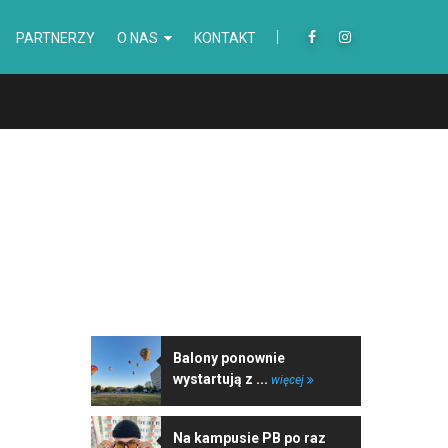
PARTNERZY
O NAS
KONTAKT
NAJNOWSZE WIADOMOŚCI
Balony ponownie
wystartują z ...
więcej
Na kampusie PB po raz