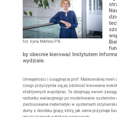
otr
Naw
dzi
tec
szc
wsp
Bia
fot. Iryna Mikhno/PB
fun
by obecnie kierować Instytutem Informa
wydziale.
Umiejętności i osiągnięcia prof. Malinowskiej mieli 
czego przyczyniła się jej zdolność kreowania wok
efektywnych współprac. Te obejmują swoim zasięgi
rachunku wariacyjnego po modelowanie systemów 
zastosowania matematyki w systemach inżynierskich
dumy z dorobku grupy, który, jak sama przyznaje b
jakość licznych publikacji naukowych.