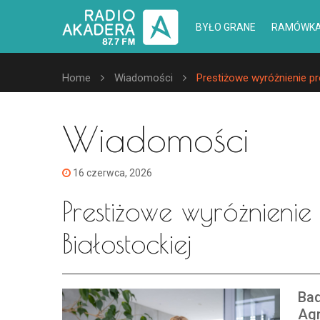
BYŁO GRANE
RAMÓWK
Home
Wiadomości
Prestiżowe wyróżnienie pro
Wiadomości
16 czerwca, 2026
Prestiżowe wyróżnienie 
Białostockiej
Bad
Agn