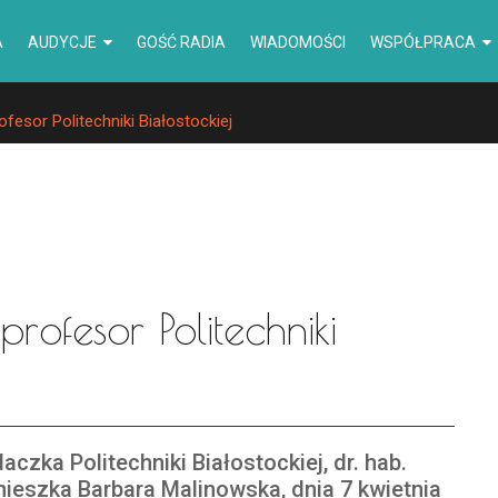
A
AUDYCJE
GOŚĆ RADIA
WIADOMOŚCI
WSPÓŁPRACA
fesor Politechniki Białostockiej
profesor Politechniki
aczka Politechniki Białostockiej, dr. hab.
ieszka Barbara Malinowska, dnia 7 kwietnia