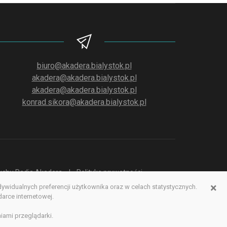
biuro@akadera.bialystok.pl
akadera@akadera.bialystok.pl
akadera@akadera.bialystok.pl
konrad.sikora@akadera.bialystok.pl
słuchu Radia Akadera
Polityka prywatności
×
idualnych preferencji użytkownika oraz w celach statystycznych.
erwisu www
rce internetowej.
iami przeglądarki.