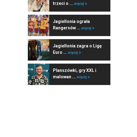
trzeci o ...
więcej
Jagiellonia ograła
Rangersów ...
więcej
Jagiellonia zagra o Ligę
Euro ...
więcej
Planszówki, gry XXL i
malowan ...
więcej