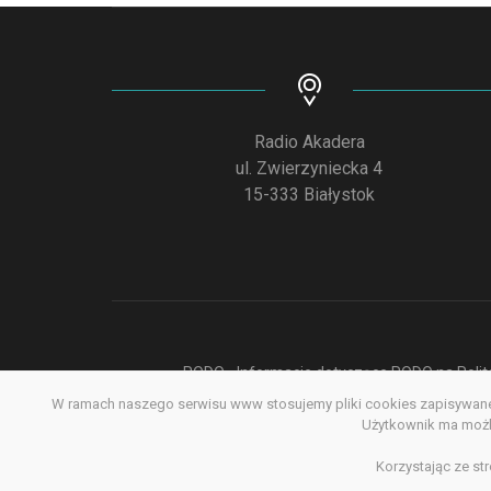
Radio Akadera
ul. Zwierzyniecka 4
15-333 Białystok
RODO - Informacje dotyczące RODO na Polite
W ramach naszego serwisu www stosujemy pliki cookies zapisywane 
Deklar
Użytkownik ma możli
Korzystając ze st