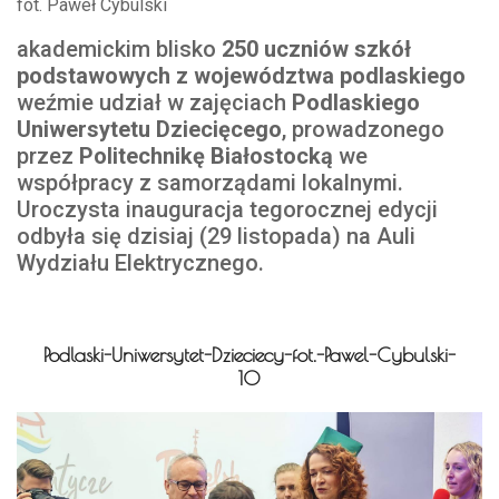
fot. Paweł Cybulski
akademickim blisko
250 uczniów szkół
podstawowych z województwa podlaskiego
weźmie udział w zajęciach
Podlaskiego
Uniwersytetu Dziecięcego
, prowadzonego
przez
Politechnikę Białostocką
we
współpracy z samorządami lokalnymi.
Uroczysta inauguracja tegorocznej edycji
odbyła się dzisiaj (29 listopada) na Auli
Wydziału Elektrycznego.
Podlaski-Uniwersytet-Dzieciecy-fot.-Pawel-Cybulski-
10