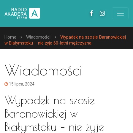
Home
Wiadomości
Wypadek na szosie Baranowickiej
w Białymstoku – nie żyje 60-letni mężczyzna
Wiadomości
15 lipca, 2024
Wypadek na szosie
Baranowickiej w
Białymstoku – nie żyje