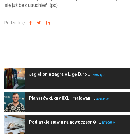
się już bez utrudnień. (pc)
Podziel się:
NAJNOWSZE WIADOMOŚCI
Jagiellonia zagra o Ligę Euro ...
więcej
Planszówki, gry XXL i malowan ...
więcej
Podlaskie stawia na nowoczesn� ...
więcej