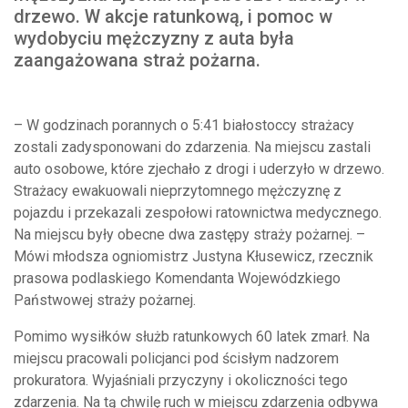
drzewo. W akcje ratunkową, i pomoc w
wydobyciu mężczyzny z auta była
zaangażowana straż pożarna.
– W godzinach porannych o 5:41 białostoccy strażacy
zostali zadysponowani do zdarzenia. Na miejscu zastali
auto osobowe, które zjechało z drogi i uderzyło w drzewo.
Strażacy ewakuowali nieprzytomnego mężczyznę z
pojazdu i przekazali zespołowi ratownictwa medycznego.
Na miejscu były obecne dwa zastępy straży pożarnej. –
Mówi młodsza ogniomistrz Justyna Kłusewicz, rzecznik
prasowa podlaskiego Komendanta Wojewódzkiego
Państwowej straży pożarnej.
Pomimo wysiłków służb ratunkowych 60 latek zmarł. Na
miejscu pracowali policjanci pod ścisłym nadzorem
prokuratora. Wyjaśniali przyczyny i okoliczności tego
zdarzenia. Na tą chwilę ruch w miejscu zdarzenia odbywa