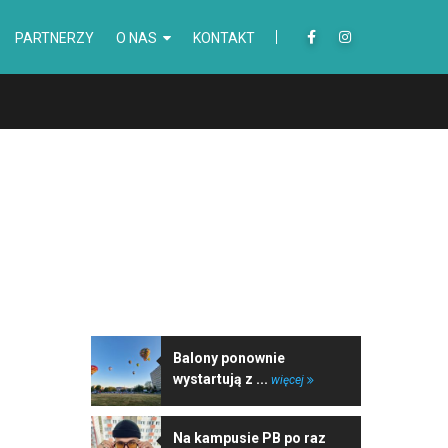
PARTNERZY
O NAS
KONTAKT
NAJNOWSZE WIADOMOŚCI
Balony ponownie
wystartują z ...
więcej
Na kampusie PB po raz