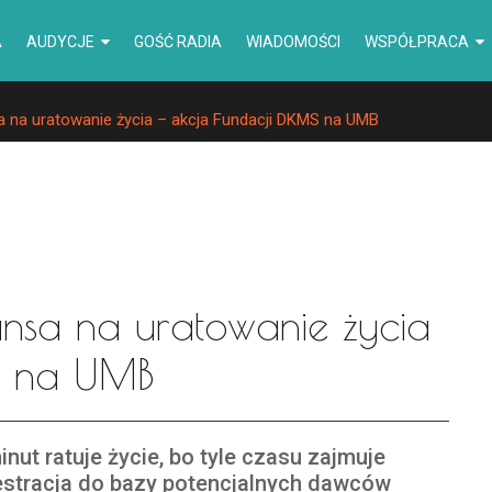
A
AUDYCJE
GOŚĆ RADIA
WIADOMOŚCI
WSPÓŁPRACA
 na uratowanie życia – akcja Fundacji DKMS na UMB
ansa na uratowanie życia
S na UMB
inut ratuje życie, bo tyle czasu zajmuje
estracja do bazy potencjalnych dawców