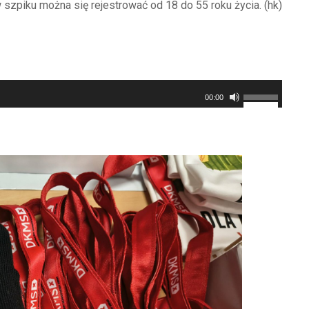
szpiku można się rejestrować od 18 do 55 roku życia. (hk)
Używaj
00:00
strzałek
do
góry/do
dołu
aby
zwiększyć
lub
zmniejszyć
głośność.