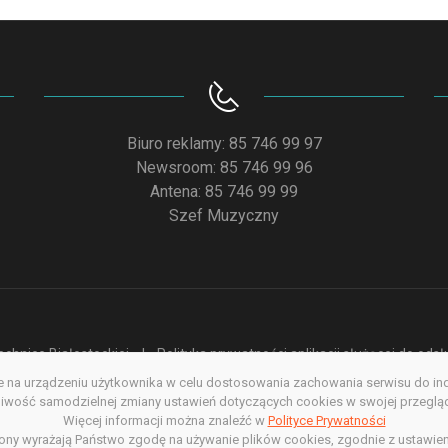
Biuro reklamy: 85 746 99 97
Newsroom: 85 746 99 96
Antena: 85 746 99 99
Szef Muzyczny
chnice Białostockiej
Polityka prywatności aplikacji służącej do od
na urządzeniu użytkownika w celu dostosowania zachowania serwisu do indyw
acja dostępności
Redakcja serwisu www
Poprzednia wersja s
wość samodzielnej zmiany ustawień dotyczących cookies w swojej przegląda
Więcej informacji można znaleźć w
Copyright @ 2022. All rights Reserved
Polityce Prywatności
rony wyrażają Państwo zgodę na używanie plików cookies, zgodnie z ustawien