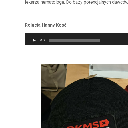
lekarza hematologa. Do bazy potencjalnych dawców 
Relacja Hanny Kość:
Odtwarzacz
00:00
plików
dźwiękowych