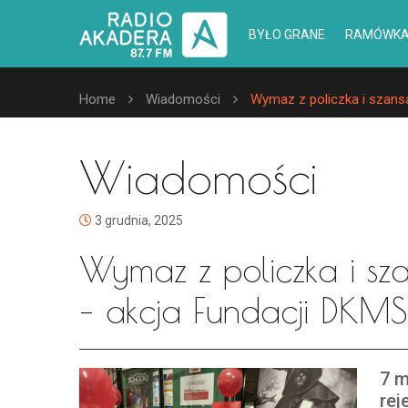
BYŁO GRANE
RAMÓWK
Home
Wiadomości
Wymaz z policzka i szansa
Wiadomości
3 grudnia, 2025
Wymaz z policzka i sz
– akcja Fundacji DKM
7 m
rej