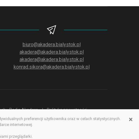
biuro@akadera.bialystok.pl
akadera@akadera.bialystok.pl
akadera@akadera.bialystok.pl
konrad.sikora@akadera.bialystok.pl
słuchu Radia Akadera
Polityka prywatności
×
idualnych preferencji użytkownika oraz w celach statystycznych.
erwisu www
rce internetowej.
iami przeglądarki.