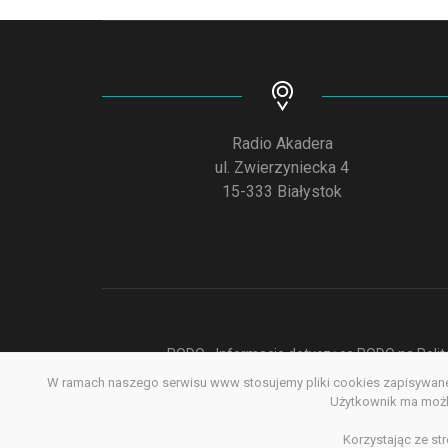
Radio Akadera
ul. Zwierzyniecka 4
15-333 Białystok
RODO - Informacje dotyczące RODO na Polite
W ramach naszego serwisu www stosujemy pliki cookies zapisywane 
Deklar
Użytkownik ma możli
Korzystając ze st