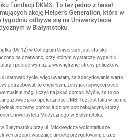
iku Fundacji DKMS. To też jedno z haseł
mujących akcję Helper’s Generation, która w
 tygodniu odbywa się na Uniwersytecie
dycznym w Białymstoku.
iątku (05.12) w Collegium Universum jest stoisko
czono na czerwono, przy którym wystarczy wypełnić
ularz i pobrać wymaz z wewnętrznej strony policzków.
uś uratować życie, więc uważam, że zdecydowanie warto.
dyś potrzebował, to chciałbym, żeby jak najwięcej osób
entualnie mógł liczyć na jakąś pomoc. Myślę, że to po
 zaangażować jako społeczność UMB. Też jest taka w sumie
 a jednak możemy pomóc ludziom potrzebującym, którzy
denci Uniwersytetu Medycznego w Białymstoku.
 Białymstoku przy ul. Mickiewicza wolontariusze
otnych przeprowadzając ankietę przygotowaną przez