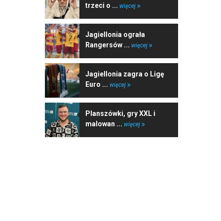
trzeci o ...
więcej
Jagiellonia ograła
Rangersów ...
więcej
Jagiellonia zagra o Ligę
Euro ...
więcej
Planszówki, gry XXL i
malowan ...
więcej