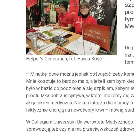
szp
pro
tym
Me
Do p
ozna
Helper’s Generation, fot. Hanna Kość
form
– Minutkę, dwie można jednak poświęcić, żeby kom
Mnie kosztuje to bardzo mało, a jeżeli sam bym kie
było w bazie do podzielenia się szpikiem, żebym ew
prostu taka dobra inicjatywa, w której możemy się
akcja około medyczna. Nie ma tutaj za dużo pracy,
faktycznie chorują na nowotwory krwi – mówią stu
W Collegium Universum Uniwersytetu Medycznego w
sprawdzają też czy nie ma przeciwwskazań zdrow