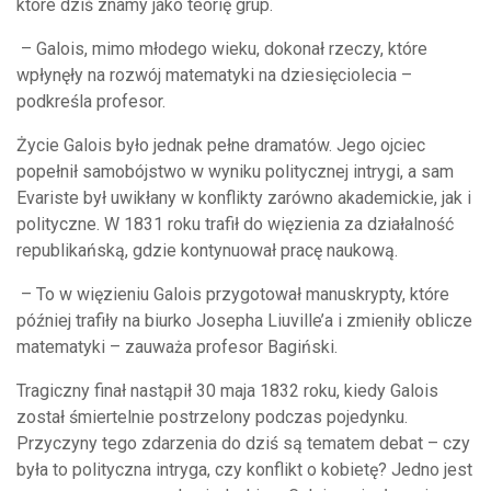
które dziś znamy jako teorię grup.
– Galois, mimo młodego wieku, dokonał rzeczy, które
wpłynęły na rozwój matematyki na dziesięciolecia –
podkreśla profesor.
Życie Galois było jednak pełne dramatów. Jego ojciec
popełnił samobójstwo w wyniku politycznej intrygi, a sam
Evariste był uwikłany w konflikty zarówno akademickie, jak i
polityczne. W 1831 roku trafił do więzienia za działalność
republikańską, gdzie kontynuował pracę naukową.
– To w więzieniu Galois przygotował manuskrypty, które
później trafiły na biurko Josepha Liuville’a i zmieniły oblicze
matematyki – zauważa profesor Bagiński.
Tragiczny finał nastąpił 30 maja 1832 roku, kiedy Galois
został śmiertelnie postrzelony podczas pojedynku.
Przyczyny tego zdarzenia do dziś są tematem debat – czy
była to polityczna intryga, czy konflikt o kobietę? Jedno jest