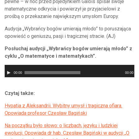
pewne – w noc przed pojedynkiem Galois spisał swoje
matematyczne odkrycia i powierzył je przyjacielowi z
prośbą o przekazanie największym umysłom Europy.
Audycja „Wybrańcy bogów umierają młodo” to poruszająca
opowieść o geniuszu, pasji i tragicznej stracie. (AJ)
Posłuchaj audycji „Wybrańcy bogów umierają młodo” z
cyklu „O matematyce i matematykach”.
Odtwarzacz
00:00
00:00
plików
dźwiękowych
Czytaj także:
Hypatia z Aleksandrii. Wybitny umysł i tragiczna ofiara.
Opowiada profesor Czesław Bagiński
Na początku było słowo: o liczbach, języku i ludzkiej
ewolucji. Opowiada dr hab. Czesław Bagiński w audycji „O