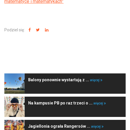
matematyce i matematykach”
Podziel się:
NAJNOWSZE WIADOMOŚCI
Balony ponownie wystartują z ...
więcej
Na kampusie PB po raz trzeci o ...
więcej
Jagiellonia ograła Rangersów ...
więcej