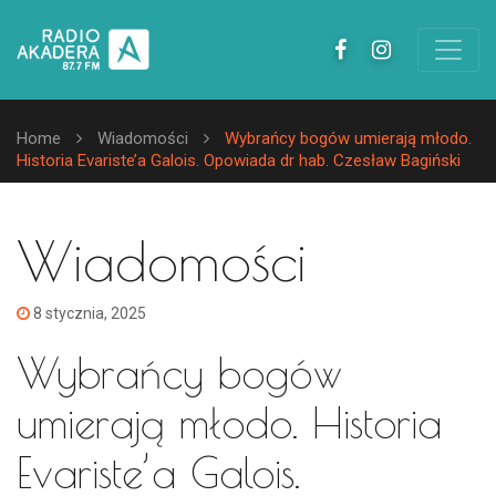
Home
Wiadomości
Wybrańcy bogów umierają młodo.
Historia Evariste’a Galois. Opowiada dr hab. Czesław Bagiński
Wiadomości
8 stycznia, 2025
Wybrańcy bogów
umierają młodo. Historia
Evariste’a Galois.