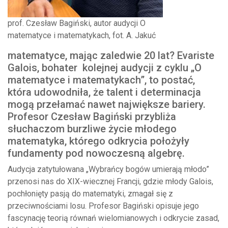
prof. Czesław Bagiński, autor audycji O
matematyce i matematykach, fot. A. Jakuć
matematyce, mając zaledwie 20 lat? Evariste
Galois, bohater kolejnej audycji z cyklu „O
matematyce i matematykach”, to postać,
która udowodniła, że talent i determinacja
mogą przełamać nawet największe bariery.
Profesor Czesław Bagiński przybliża
słuchaczom burzliwe życie młodego
matematyka, którego odkrycia położyły
fundamenty pod nowoczesną algebrę.
Audycja zatytułowana „Wybrańcy bogów umierają młodo”
przenosi nas do XIX-wiecznej Francji, gdzie młody Galois,
pochłonięty pasją do matematyki, zmagał się z
przeciwnościami losu. Profesor Bagiński opisuje jego
fascynację teorią równań wielomianowych i odkrycie zasad,