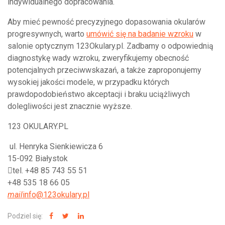
indywidualnego dopracowania.
Aby mieć pewność precyzyjnego dopasowania okularów
progresywnych, warto
umówić się na
badanie wzroku
w
salonie optycznym 123Okulary.pl. Zadbamy o odpowiednią
diagnostykę wady wzroku, zweryfikujemy obecność
potencjalnych przeciwwskazań, a także zaproponujemy
wysokiej jakości modele, w przypadku których
prawdopodobieństwo akceptacji i braku uciążliwych
dolegliwości jest znacznie wyższe.
123 OKULARY.PL
ul. Henryka Sienkiewicza 6
15-092 Białystok
tel. +48 85 743 55 51
+48 535 18 66 05
mail
info@123okulary.pl
Podziel się: