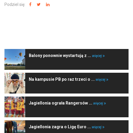
dźwiękowych
Podziel się:
NAJNOWSZE WIADOMOŚCI
Balony ponownie wystartują z ...
więcej
Na kampusie PB po raz trzeci o ...
więcej
Jagiellonia ograła Rangersów ...
więcej
Jagiellonia zagra o Ligę Euro ...
więcej