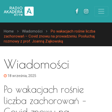
Home
Wiadomości
Po wakacjach rośnie liczba
zachorowań – Covid znowu na prowadzeniu. Posłuchaj
rozmowy z prof. Joanną Zajkowską
Wiadomości
18 września, 2025
Po wakacjach rośnie
liczba zachorowań –
Covid znowu na