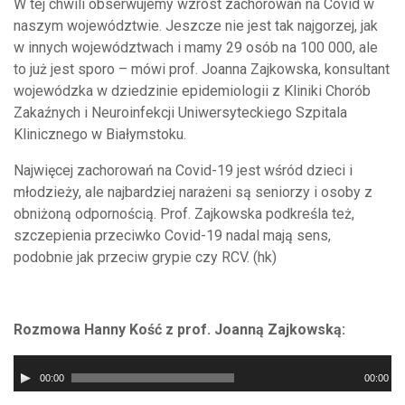
W tej chwili obserwujemy wzrost zachorowań na Covid w
naszym województwie. Jeszcze nie jest tak najgorzej, jak
w innych województwach i mamy 29 osób na 100 000, ale
to już jest sporo – mówi prof. Joanna Zajkowska, konsultant
wojewódzka w dziedzinie epidemiologii z Kliniki Chorób
Zakaźnych i Neuroinfekcji Uniwersyteckiego Szpitala
Klinicznego w Białymstoku.
Najwięcej zachorowań na Covid-19 jest wśród dzieci i
młodzieży, ale najbardziej narażeni są seniorzy i osoby z
obniżoną odpornością. Prof. Zajkowska podkreśla też,
szczepienia przeciwko Covid-19 nadal mają sens,
podobnie jak przeciw grypie czy RCV. (hk)
Rozmowa Hanny Kość z prof. Joanną Zajkowską:
Odtwarzacz
00:00
00:00
plików