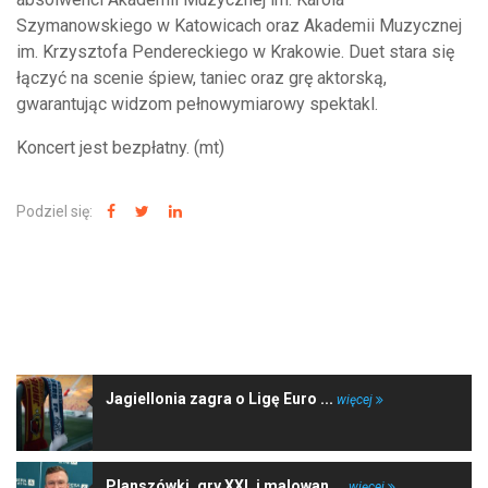
Szymanowskiego w Katowicach oraz Akademii Muzycznej
im. Krzysztofa Pendereckiego w Krakowie. Duet stara się
łączyć na scenie śpiew, taniec oraz grę aktorską,
gwarantując widzom pełnowymiarowy spektakl.
Koncert jest bezpłatny. (mt)
Podziel się:
NAJNOWSZE WIADOMOŚCI
Jagiellonia zagra o Ligę Euro ...
więcej
Planszówki, gry XXL i malowan ...
więcej