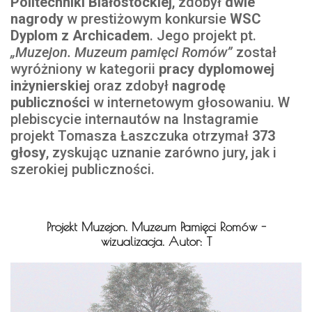
Politechniki Białostockiej
, zdobył
dwie
nagrody
w prestiżowym konkursie
WSC
Dyplom z Archicadem
. Jego projekt pt.
„Muzejon. Muzeum pamięci Romów”
został
wyróżniony w kategorii
pracy dyplomowej
inżynierskiej
oraz zdobył
nagrodę
publiczności
w internetowym głosowaniu. W
plebiscycie internautów na Instagramie
projekt Tomasza Łaszczuka otrzymał
373
głosy
, zyskując uznanie zarówno jury, jak i
szerokiej publiczności.
Projekt Muzejon. Muzeum Pamięci Romów -
wizualizacja. Autor: T