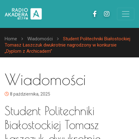
Home
Wiadomości
Student Politechniki Białostockiej
Tomasz Łaszczuk dwukrotnie nagrodzony w konkursie
„Dyplom z Archicadem”
Wiadomości
8 października, 2025
Student Politechniki
Białostockiej Tomasz
Łaszczuk dwukrotnie