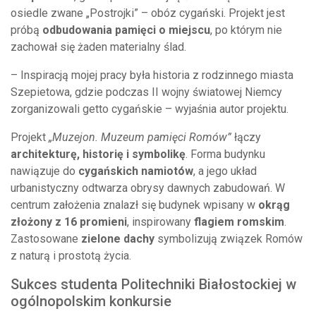
osiedle zwane „Postrojki” – obóz cygański. Projekt jest
próbą
odbudowania pamięci o miejscu
, po którym nie
zachował się żaden materialny ślad.
– Inspiracją mojej pracy była historia z rodzinnego miasta
Szepietowa, gdzie podczas II wojny światowej Niemcy
zorganizowali getto cygańskie – wyjaśnia autor projektu.
Projekt
„Muzejon. Muzeum pamięci Romów”
łączy
architekturę, historię i symbolikę
. Forma budynku
nawiązuje do
cygańskich namiotów
, a jego układ
urbanistyczny odtwarza obrysy dawnych zabudowań. W
centrum założenia znalazł się budynek wpisany w
okrąg
złożony z 16 promieni
, inspirowany
flagiem romskim
.
Zastosowane
zielone dachy
symbolizują związek Romów
z naturą i prostotą życia.
Sukces studenta Politechniki Białostockiej w
ogólnopolskim konkursie