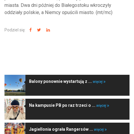
miasta. Dwa dni później do Białegostoku wkroczyły
oddziały polskie, a Niemcy opuścili miasto. (mt/mc)
Podziel się:
NAJNOWSZE WIADOMOŚCI
Balony ponownie wystartują z ...
więcej
Na kampusie PB po raz trzeci o ...
więcej
Jagiellonia ograła Rangersów ...
więcej