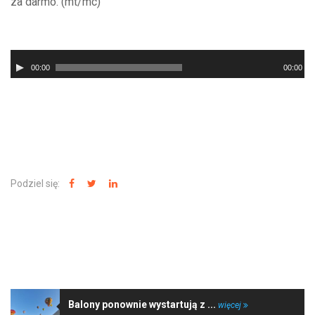
za darmo. (mt/mc)
Odtwarzacz
00:00
00:00
plików
dźwiękowych
Podziel się:
NAJNOWSZE WIADOMOŚCI
Balony ponownie wystartują z ...
więcej