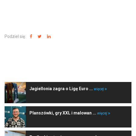
Podziel się:
NAJNOWSZE WIADOMOŚCI
Jagiellonia zagra o Ligę Euro ...
więcej
Planszówki, gry XXL i malowan ...
więcej