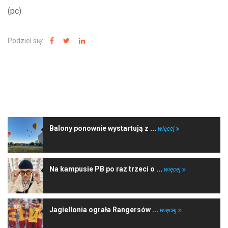
(pc)
Podziel się:
NAJNOWSZE WIADOMOŚCI
Balony ponownie wystartują z ...
więcej
Na kampusie PB po raz trzeci o ...
więcej
Jagiellonia ograła Rangersów ...
więcej