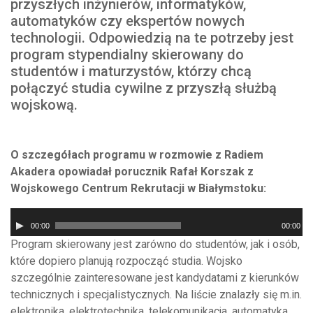
przyszłych inżynierów, informatyków,
automatyków czy ekspertów nowych
technologii. Odpowiedzią na te potrzeby jest
program stypendialny skierowany do
studentów i maturzystów, którzy chcą
połączyć studia cywilne z przyszłą służbą
wojskową.
O szczegółach programu w rozmowie z Radiem
Akadera opowiadał porucznik Rafał Korszak z
Wojskowego Centrum Rekrutacji w Białymstoku:
Odtwarzacz
00:00
00:00
plików
Program skierowany jest zarówno do studentów, jak i osób,
dźwiękowych
które dopiero planują rozpocząć studia. Wojsko
szczególnie zainteresowane jest kandydatami z kierunków
technicznych i specjalistycznych. Na liście znalazły się m.in.
elektronika, elektrotechnika, telekomunikacja, automatyka,