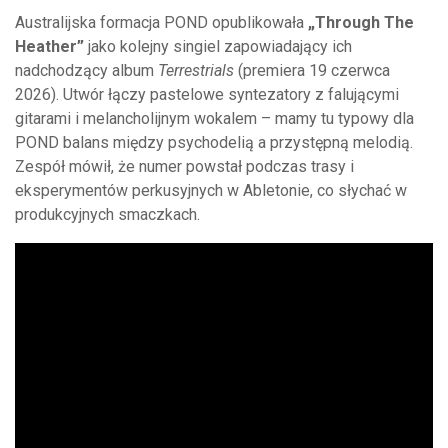
Australijska formacja POND opublikowała
„Through The
Heather”
jako kolejny singiel zapowiadający ich
nadchodzący album
Terrestrials
(premiera 19 czerwca
2026). Utwór łączy pastelowe syntezatory z falującymi
gitarami i melancholijnym wokalem – mamy tu typowy dla
POND balans między psychodelią a przystępną melodią.
Zespół mówił, że numer powstał podczas trasy i
eksperymentów perkusyjnych w Abletonie, co słychać w
produkcyjnych smaczkach.