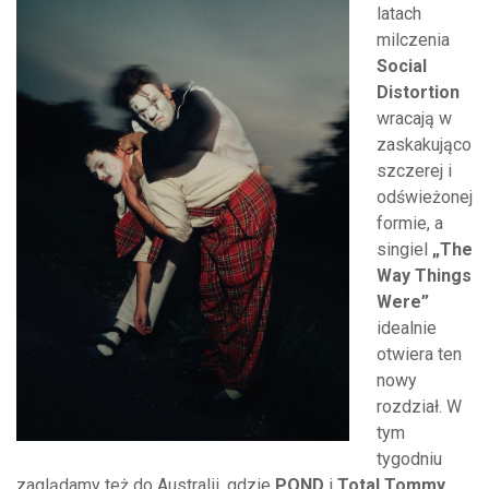
latach
milczenia
Social
Distortion
wracają w
zaskakująco
szczerej i
odświeżonej
formie, a
singiel
„The
Way Things
Were”
idealnie
otwiera ten
nowy
rozdział. W
tym
tygodniu
zaglądamy też do Australii, gdzie
POND
i
Total Tommy