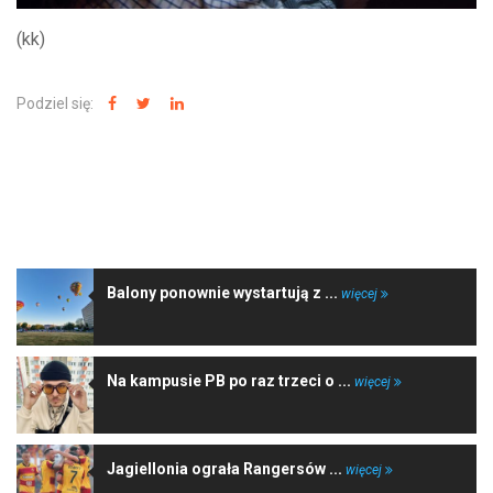
(kk)
Podziel się:
NAJNOWSZE WIADOMOŚCI
Balony ponownie wystartują z ...
więcej
Na kampusie PB po raz trzeci o ...
więcej
Jagiellonia ograła Rangersów ...
więcej