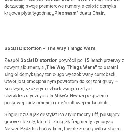
dorzucają swoje premierowe numery, a całość domyka
krajowa płyta tygodnia:
„Pleonasm”
duetu
Chair.
Social Distortion – The Way Things Were
Zespół
Social Distortion
powrócił po 15 latach przerwy z
nowym albumem, a „
The Way Things Were”
to ostatni
singiel domykający ten długo wyczekiwany comeback.
Utwór jest emocjonalnym powrotem do korzeni grupy –
surowym, szczerym i zbudowanym na tym
charakterystycznym dla
Mike’a Nessa
połączeniu
punkowej zadziorności i rock’n’rollowej melancholii.
Singiel działa jak destylat ich stylu: mocny riff, pulsujący
groove i teksty, które brzmią jak fragmenty życiorysu
Nessa. Pada tu choćby linia „I wrote a song with a stolen