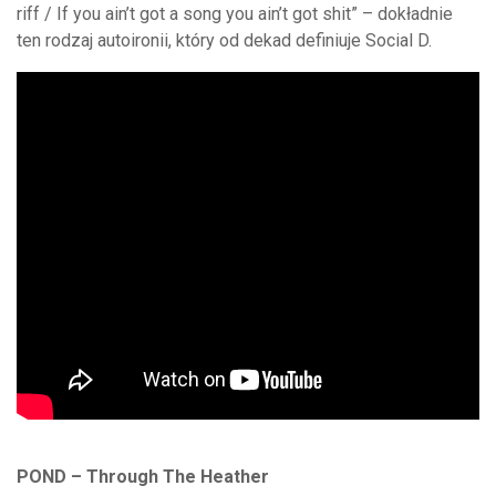
riff / If you ain’t got a song you ain’t got shit” – dokładnie
ten rodzaj autoironii, który od dekad definiuje Social D.
POND – Through The Heather