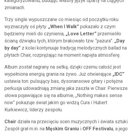
kategoryzowaniu, budując własny język oparty na ciągłych
zmianach.
Trzy single wypuszczane co miesiąc od początku roku
wyznaczyły oś płyty.
„When I Walk”
pokazało z czym
będziemy mieli do czynienia,
„Love Letter”
przemieliło
ścianą dźwięku tych, którym brakowało tzw. “pazura”.
„Day
by day”
z kolei kontynuuje tradycję melodycznych ballad na
płytach Chair, rozprężając na moment napięta atmosferę.
Album został nagrany na setkę, dzięki czemu całość jest
wypełniona energią grania na żywo. Już otwierające
„IDC”
ustawia ton: pulsujący bas, dysonansowe gitary i potężna
perkusja udowadniają zmianę jaka zaszła w Chair. Pierwsze
słowa pojawiające się na albumie, „Nothing makes sense
now” pokazuje świat jakim go widzą Cura i Hubert
Kurkiewicz, liderzy zespołu.
Chair
działa na przecięciu scen muzycznych i świata sztuki.
Zespół grał m.in. na
Męskim Graniu
i
OFF Festivalu
, a jego