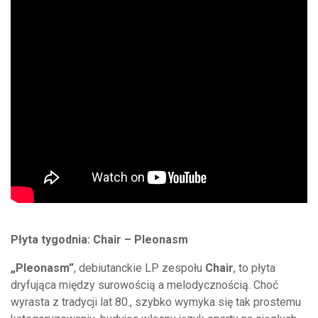
Płyta tygodnia: Chair – Pleonasm
„Pleonasm”
, debiutanckie LP zespołu
Chair
, to płyta
dryfująca między surowością a melodycznością. Choć
wyrasta z tradycji lat 80., szybko wymyka się tak prostemu