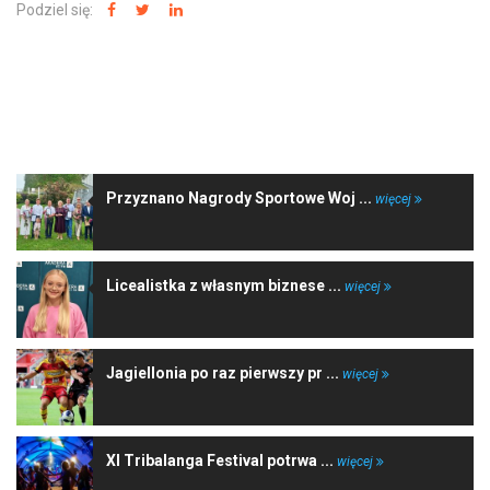
Podziel się:
NAJNOWSZE WIADOMOŚCI
Przyznano Nagrody Sportowe Woj ...
więcej
Licealistka z własnym biznese ...
więcej
Jagiellonia po raz pierwszy pr ...
więcej
XI Tribalanga Festival potrwa ...
więcej