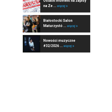
Ostatni moment na zapisy
na Ze ...
więcej
Białostocki Salon
Maturzystó ...
więcej
Nowości muzyczne
#32/2026 ...
więcej