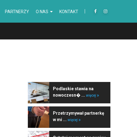
PARTNERZY
O NAS
KONTAKT
NAJNOWSZE WIADOMOŚCI
Podlaskie stawia na
nowoczesn� ...
więcej
Przetrzymywał partnerkę
w mi ...
więcej