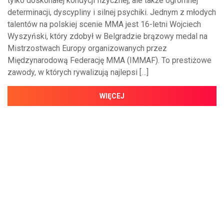
tylko doskonałej kondycji fizycznej, ale także ogromnej
determinacji, dyscypliny i silnej psychiki. Jednym z młodych
talentów na polskiej scenie MMA jest 16-letni Wojciech
Wyszyński, który zdobył w Belgradzie brązowy medal na
Mistrzostwach Europy organizowanych przez
Międzynarodową Federację MMA (IMMAF). To prestiżowe
zawody, w których rywalizują najlepsi […]
WIĘCEJ
NAJNOWSZE WIADOMOŚCI