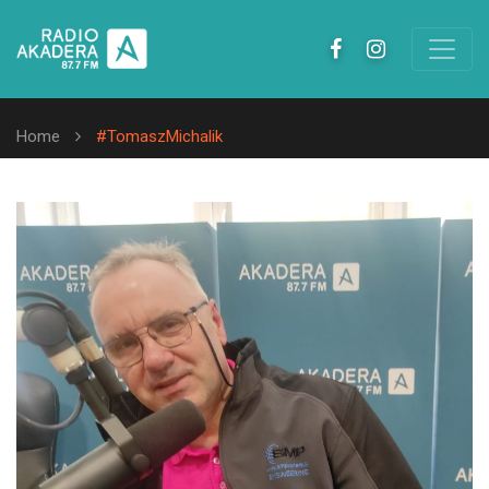
Home
#TomaszMichalik