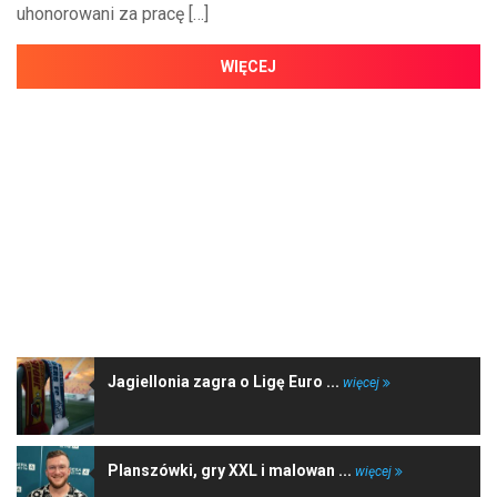
uhonorowani za pracę […]
WIĘCEJ
NAJNOWSZE WIADOMOŚCI
Jagiellonia zagra o Ligę Euro ...
więcej
Planszówki, gry XXL i malowan ...
więcej