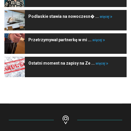
Podlaskie stawia na nowoczesn� ...
więcej
Przetrzymywał partnerkę w mi ...
więcej
Ostatni moment na zapisy na Ze ...
więcej