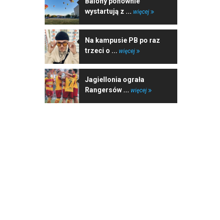
Balony ponownie
wystartują z ...
więcej
Na kampusie PB po raz
trzeci o ...
więcej
Jagiellonia ograła
Rangersów ...
więcej