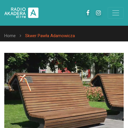
Home
Skwer Pawła Adamowicza