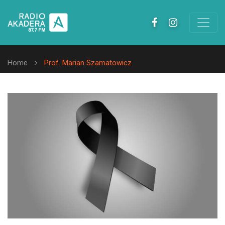
Home
Prof. Marian Szamatowicz