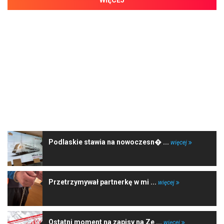
WIĘCEJ
NAJNOWSZE WIADOMOŚCI
Podlaskie stawia na nowoczesn� ...
więcej
Przetrzymywał partnerkę w mi ...
więcej
Ostatni moment na zapisy na Ze ...
więcej