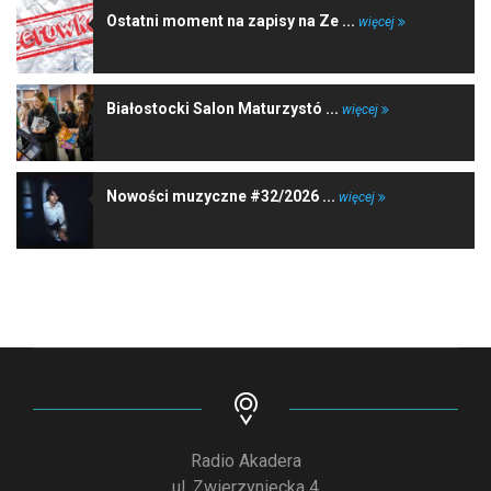
Ostatni moment na zapisy na Ze ...
więcej
Białostocki Salon Maturzystó ...
więcej
Nowości muzyczne #32/2026 ...
więcej
Radio Akadera
ul. Zwierzyniecka 4