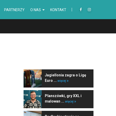
PARTNERZY
O NAS
KONTAKT
NAJNOWSZE WIADOMOŚCI
Jagiellonia zagra o Ligę
Euro ...
więcej
Planszówki, gry XXL i
malowan ...
więcej