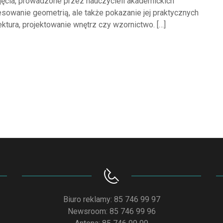
ęcia, prowadzone przez nauczycieli akademickich
resowanie geometrią, ale także pokazanie jej praktycznych
ektura, projektowanie wnętrz czy wzornictwo. […]
Biuro reklamy: 85 746 99 97
Newsroom: 85 746 99 96