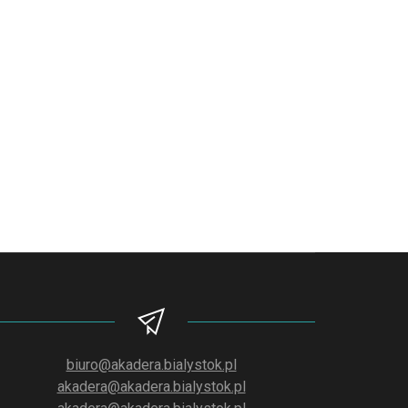
biuro@akadera.bialystok.pl
akadera@akadera.bialystok.pl