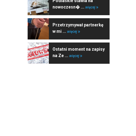
Podlaskie stawia na
nowoczesn� ...
więcej
Przetrzymywał partnerkę
w mi ...
więcej
Ostatni moment na zapisy
na Ze ...
więcej