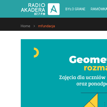
BYŁO GRANE
RAMÓWK
Home
mfundacja