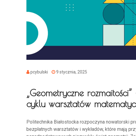
pcybulski
9 stycznia, 2025
„Geometryczne rozmaitości”
cyklu warsztatów matematyc
Politechnika Białostocka rozpoczyna nowatorski pr
bezpłatnych warsztatów i wykładów, które mają pr