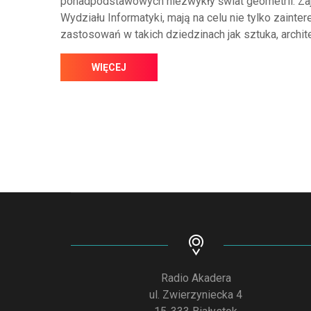
ponadpodstawowych niezwykły świat geometrii. Zaj
Wydziału Informatyki, mają na celu nie tylko zainte
zastosowań w takich dziedzinach jak sztuka, archit
WIĘCEJ
Radio Akadera
ul. Zwierzyniecka 4