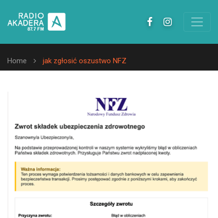
Home
jak zgłosić oszustwo NFZ