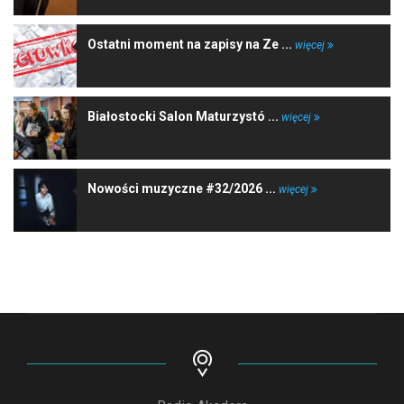
Ostatni moment na zapisy na Ze ...
więcej
Białostocki Salon Maturzystó ...
więcej
Nowości muzyczne #32/2026 ...
więcej