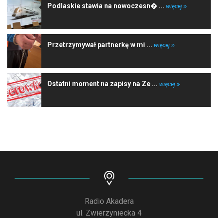
Podlaskie stawia na nowoczesn� ...
więcej
Przetrzymywał partnerkę w mi ...
więcej
Ostatni moment na zapisy na Ze ...
więcej
Radio Akadera
ul. Zwierzyniecka 4