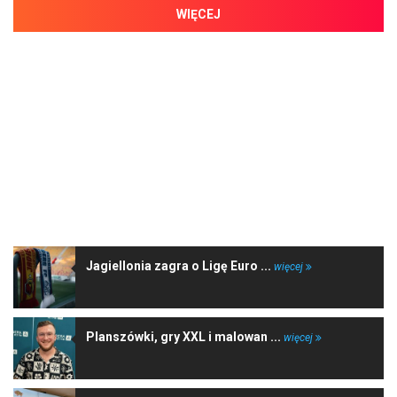
WIĘCEJ
NAJNOWSZE WIADOMOŚCI
Jagiellonia zagra o Ligę Euro ...
więcej
Planszówki, gry XXL i malowan ...
więcej