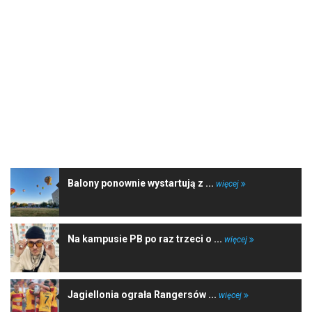
NAJNOWSZE WIADOMOŚCI
Balony ponownie wystartują z ...
więcej
Na kampusie PB po raz trzeci o ...
więcej
Jagiellonia ograła Rangersów ...
więcej