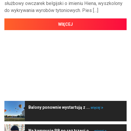
służbowy owczarek belgijski o imieniu Hiena, wyszkolony
do wykrywania wyrobów tytoniowych. Pies […]
WIĘCEJ
NAJNOWSZE WIADOMOŚCI
Balony ponownie wystartują z ...
więcej
Na kampusie PB po raz trzeci o ...
więcej