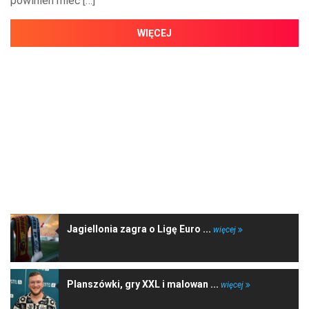
powinien mieć […]
WIĘCEJ
NAJNOWSZE WIADOMOŚCI
Jagiellonia zagra o Ligę Euro ...
więcej
Planszówki, gry XXL i malowan ...
więcej