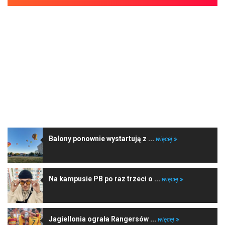
NAJNOWSZE WIADOMOŚCI
Balony ponownie wystartują z ...
więcej
Na kampusie PB po raz trzeci o ...
więcej
Jagiellonia ograła Rangersów ...
więcej