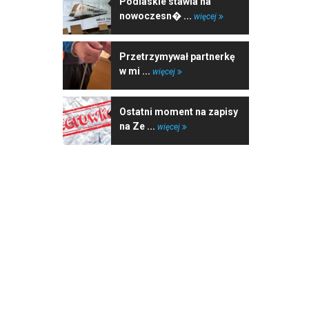
Podlaskie stawia na
nowoczesn� ...
więcej
Przetrzymywał partnerkę
w mi ...
więcej
Ostatni moment na zapisy
na Ze ...
więcej