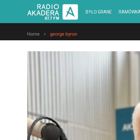
BYŁO GRANE
RAMÓWK
Home
george byron