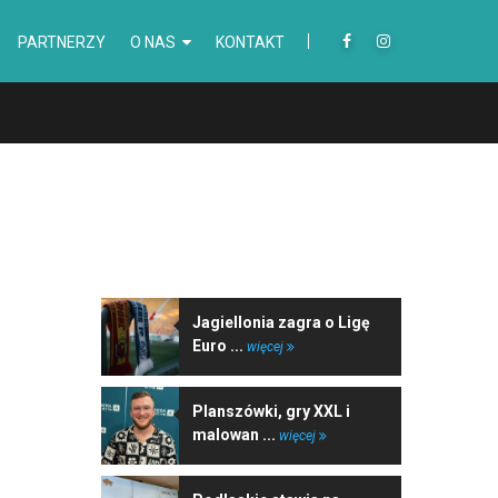
PARTNERZY
O NAS
KONTAKT
NAJNOWSZE WIADOMOŚCI
Jagiellonia zagra o Ligę
Euro ...
więcej
Planszówki, gry XXL i
malowan ...
więcej