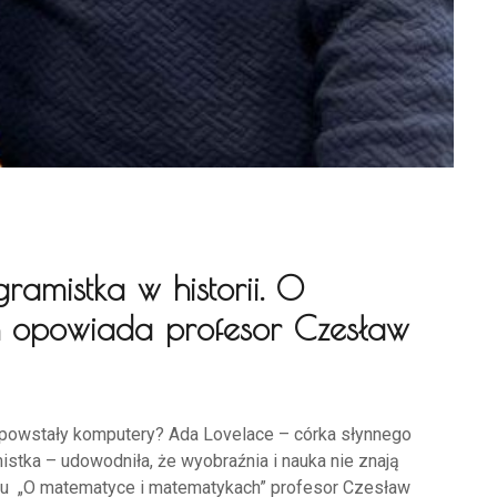
ramistka w historii. O
 opowiada profesor Czesław
powstały komputery? Ada Lovelace – córka słynnego
istka – udowodniła, że wyobraźnia i nauka nie znają
klu „O matematyce i matematykach” profesor Czesław