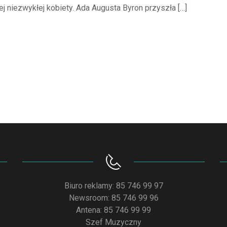
ej niezwykłej kobiety. Ada Augusta Byron przyszła […]
Biuro reklamy: 85 746 99 97
Newsroom: 85 746 99 96
Antena: 85 746 99 99
Szef Muzyczny