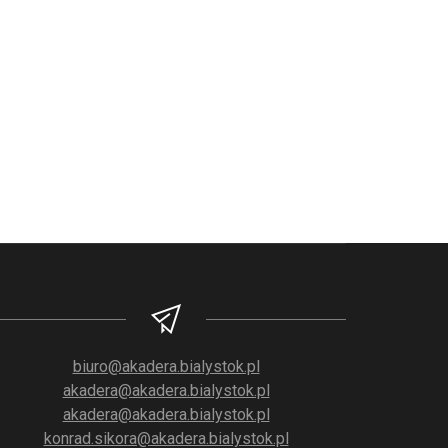
biuro@akadera.bialystok.pl
akadera@akadera.bialystok.pl
akadera@akadera.bialystok.pl
konrad.sikora@akadera.bialystok.pl