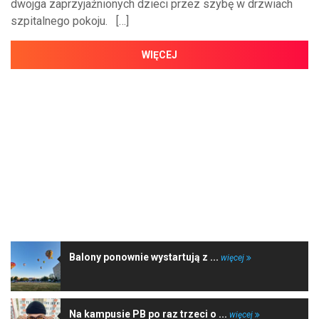
dwojga zaprzyjaźnionych dzieci przez szybę w drzwiach
szpitalnego pokoju. […]
WIĘCEJ
NAJNOWSZE WIADOMOŚCI
Balony ponownie wystartują z ...
więcej
Na kampusie PB po raz trzeci o ...
więcej